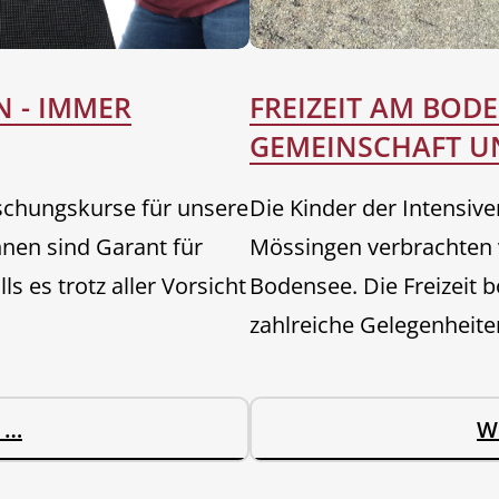
N - IMMER
FREIZEIT AM BOD
GEMEINSCHAFT U
schungskurse für unsere
Die Kinder der Intensiv
nen sind Garant für
Mössingen verbrachten v
s es trotz aller Vorsicht
Bodensee. Die Freizeit bo
zahlreiche Gelegenheite
U
 …
W
N