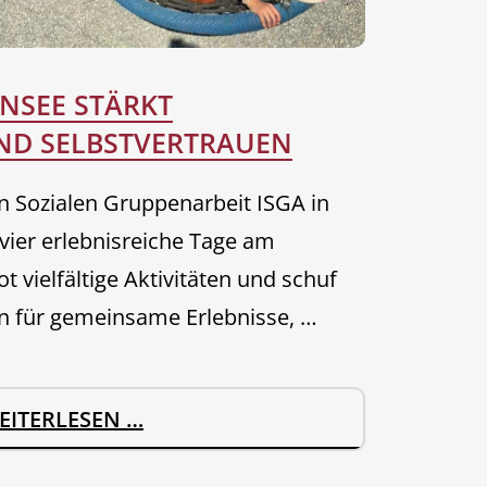
ENSEE STÄRKT
ND SELBSTVERTRAUEN
en Sozialen Gruppenarbeit ISGA in
ier erlebnisreiche Tage am
t vielfältige Aktivitäten und schuf
n für gemeinsame Erlebnisse, …
F
EITERLESEN …
R