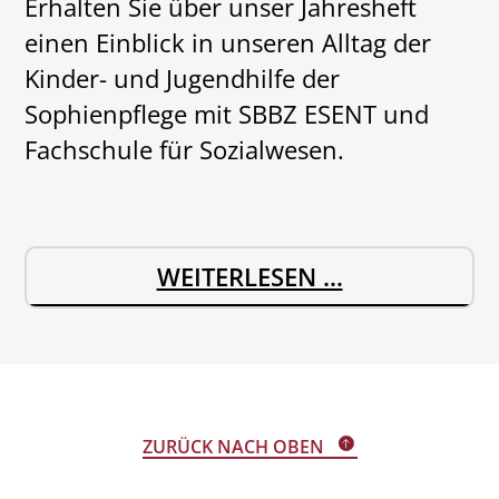
Erhalten Sie über unser Jahresheft
I
einen Einblick in unseren Alltag der
O
Kinder- und Jugendhilfe der
N
Sophienpflege mit SBBZ ESENT und
I
Fachschule für Sozialwesen.
M
J
U
D
WEITERLESEN …
G
A
E
S
N
J
D
A
H
ZURÜCK NACH OBEN
H
A
R
U