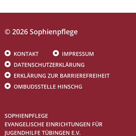
E
S
S
D
H
U
© 2026 Sophienpflege
E
SS
F
L
Navigation
KONTAKT
IMPRESSUM
T
I
überspringen
2
DATENSCHUTZERKLÄRUNG
N
0
ERKLÄRUNG ZUR BARRIEREFREIHEIT
G
2
E
OMBUDSSTELLE HINSCHG
4
N
/
2
SOPHIENPFLEGE
0
EVANGELISCHE EINRICHTUNGEN FÜR
2
JUGENDHILFE TÜBINGEN E.V.