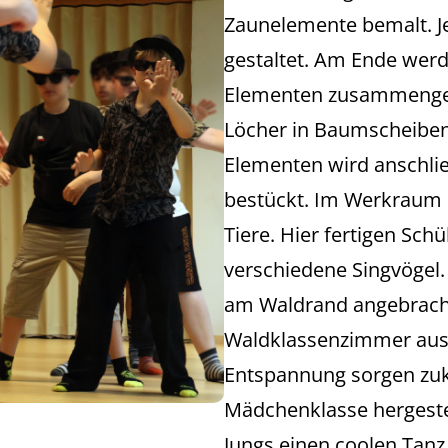
Zaunelemente bemalt. Je
gestaltet. Am Ende werd
Elementen zusammengest
Löcher in Baumscheibe
Elementen wird anschli
bestückt. Im Werkraum 
Tiere. Hier fertigen Sch
verschiedene Singvögel.
am Waldrand angebracht
Waldklassenzimmer au
Entspannung sorgen zukü
Mädchenklasse hergeste
Jungs einen coolen Tanz