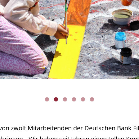
•
•
•
•
•
•
 von zwölf Mitarbeitenden der Deutschen Bank Fi
erbringen. „Wir haben seit Jahren einen tollen Ko