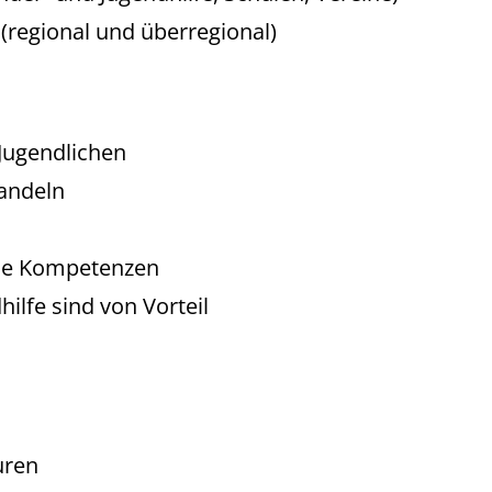
(regional und überregional)
 Jugendlichen
andeln
che Kompetenzen
ilfe sind von Vorteil
uren