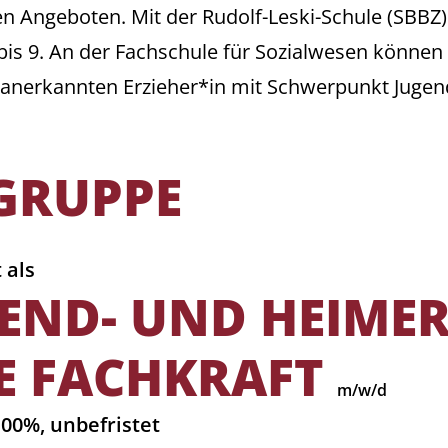
Angeboten. Mit der Rudolf-Leski-Schule (SBBZ) b
bis 9. An der Fachschule für Sozialwesen können
h anerkannten Erzieher*in mit Schwerpunkt Jug
GRUPPE
 als
GEND- UND HEIMER
E FACHKRAFT
m/w/d
00%, unbefristet