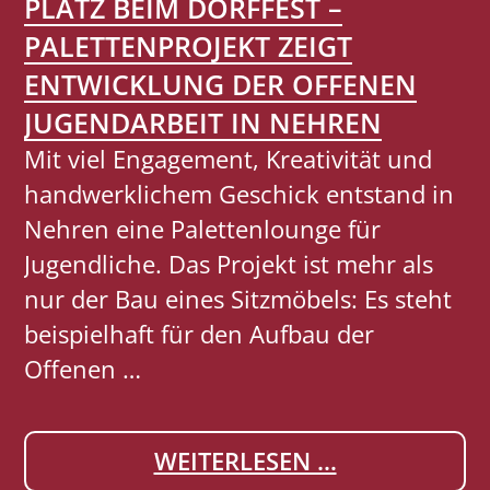
PLATZ BEIM DORFFEST –
M
PALETTENPROJEKT ZEIGT
E
N
ENTWICKLUNG DER OFFENEN
S
JUGENDARBEIT IN NEHREN
C
Mit viel Engagement, Kreativität und
H
handwerklichem Geschick entstand in
E
Nehren eine Palettenlounge für
N
Jugendliche. Das Projekt ist mehr als
S
nur der Bau eines Sitzmöbels: Es steht
P
beispielhaft für den Aufbau der
A
Offenen …
R
E
J
WEITERLESEN …
N