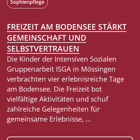
Z
Sophienpflege
M
B
I
E
FREIZEIT AM BODENSEE STÄRKT
T
I
GEMEINSCHAFT UND
H
M
A
SELBSTVERTRAUEN
D
L
Die Kinder der Intensiven Sozialen
O
T
Gruppenarbeit ISGA in Mössingen
R
U
verbrachten vier erlebnisreiche Tage
F
N
am Bodensee. Die Freizeit bot
F
G
vielfältige Aktivitäten und schuf
E
:
zahlreiche Gelegenheiten für
S
U
gemeinsame Erlebnisse, …
T
N
–
S