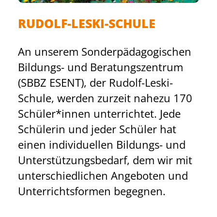
T
N
E
Z
RUDOLF-LESKI-SCHULE
S
C
E
E
H
I
An unserem Sonderpädagogischen
E
T
G
Bildungs- und Beratungszentrum
S
E
T
(SBBZ ESENT), der Rudolf-Leski-
T
-
E
Schule, werden zurzeit nahezu 170
Ä
M
N
Schüler*innen unterrichtet. Jede
R
U
T
Schülerin und jeder Schüler hat
K
R
W
einen individuellen Bildungs- und
T
A
I
Unterstützungsbedarf, dem wir mit
G
L
C
unterschiedlichen Angeboten und
E
K
Unterrichtsformen begegnen.
M
L
E