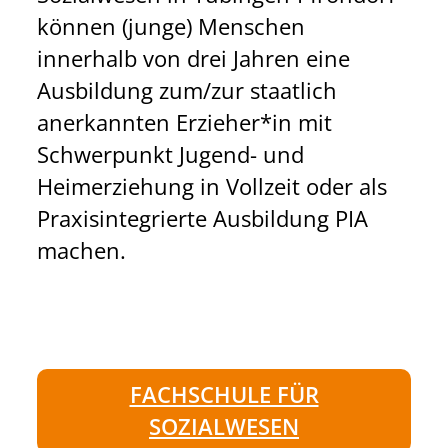
U
B
können (junge) Menschen
G
S
innerhalb von drei Jahren eine
E
T
Ausbildung zum/zur staatlich
N
V
anerkannten Erzieher*in mit
D
E
Schwerpunkt Jugend- und
A
R
Heimerziehung in Vollzeit oder als
R
T
Praxisintegrierte Ausbildung PIA
B
R
machen.
E
A
I
U
T
E
I
N
N
FACHSCHULE FÜR
N
SOZIALWESEN