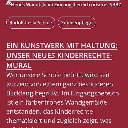
U
!
G
J
E
E
Rudolf-Leski-Schule
Sophienpflege
N
T
D
Z
EIN KUNSTWERK MIT HALTUNG:
L
T
UNSER NEUES KINDERRECHTE-
I
P
MURAL
C
E
H
Wer unsere Schule betritt, wird seit
T
E
Kurzem von einem ganz besonderen
I
G
Blickfang begrüßt: Im Eingangsbereich
T
E
ist ein farbenfrohes Wandgemälde
I
S
entstanden, das Kinderrechte
O
T
thematisiert und zugleich zeigt, was
N